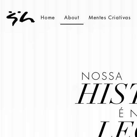
Home
About
Mentes Criativas
NOSSA
HIS
É 
LE