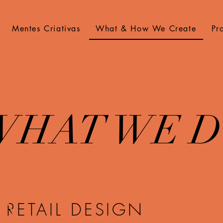
Mentes Criativas
What & How We Create
Pr
WHAT WE 
RETAIL DESIGN