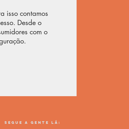
a isso contamos
esso. Desde o
nsumidores com o
uguração.
QUER MAIS IDEIAS?
segue a gente lá: