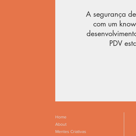
A segurança de
com um know-
desenvolvimento
PDV esta
Home
About
Mentes Criativas