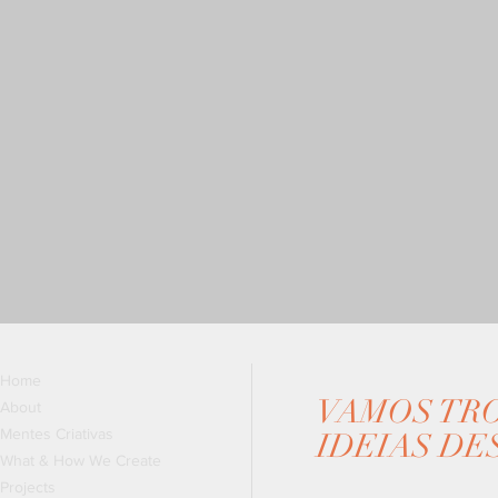
Home
VAMOS TR
About
Mentes Criativas
IDEIAS DE
What & How We Create
Projects